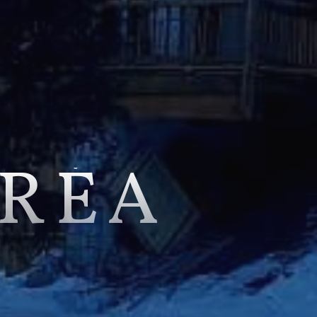
URÉA
s